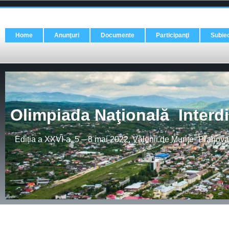
Home
Anunţuri
Documente
Participanţi
Subie
Olimpiada Naţională Interdi
Ediția a XXVI-a, 5 – 8 mai 2022, Vălenii de Munte- Prahova